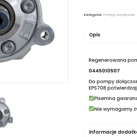
Kategoria:
Pompy wtryskowe
Opis
Regenerowana pom
0445010507
Do pompy dołączony
EPS708 potwierdzaj
Pisemna gwarancj
Nie wymagamy zwr
Informacje dodat