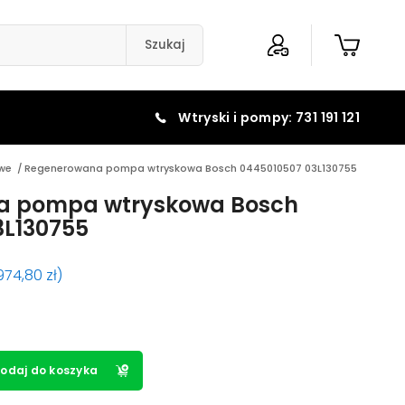
Szukaj
Wtryski i pompy: 731 191 121
we
/
Regenerowana pompa wtryskowa Bosch 0445010507 03L130755
a pompa wtryskowa Bosch
3L130755
974,80
zł
)
odaj do koszyka