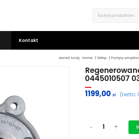
Kontakt
Jesteś tutaj:
Home
/
Sklep
/
Pompy wtrysko
Regenerowan
0445010507 0
1199,00
(netto:
zł
D