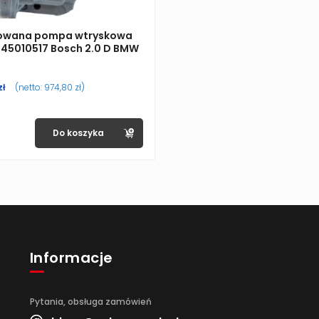
owana pompa wtryskowa
45010517 Bosch 2.0 D BMW
zł
(netto:
974,80
zł
)
Do koszyka
Informacje
Pytania, obsługa zamówień