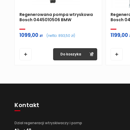
Regenerowana pompa wtryskowa
Regener
Bosch 0445010506 BMW
Bosch 04
1099,00
1199,00
zł
(netto:
893,50
zł
)
Do koszyka
Kontakt
Dział regeneracji wtryskiwaczy i pomp