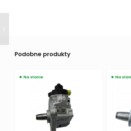
Regenerowana
pompa wtryskowa
Bosch 0445010506
BMW
Podobne produkty
Na stanie
Na stan