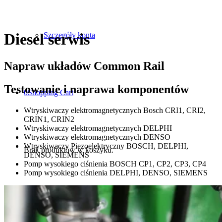
Diesel serwis
Szczegóły konta
Napraw układów Common Rail
Testowanie i naprawa komponentów
0
Shopping Cart
Wtryskiwaczy elektromagnetycznych Bosch CRI1, CRI2,
CRIN1, CRIN2
Wtryskiwaczy elektromagnetycznych DELPHI
Wtryskiwaczy elektromagnetycznych DENSO
Wtryskiwaczy Piezoelektryczny BOSCH, DELPHI,
Brak produktów w koszyku.
DENSO, SIEMENS
Pomp wysokiego ciśnienia BOSCH CP1, CP2, CP3, CP4
Pomp wysokiego ciśnienia DELPHI, DENSO, SIEMENS