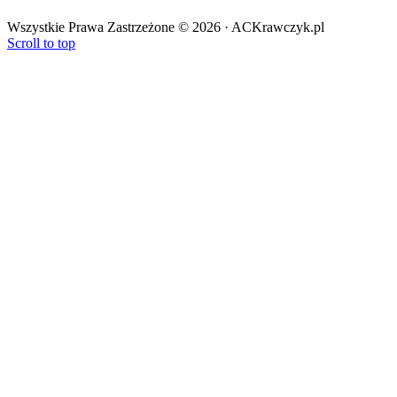
O Firmie
Płatność i wysyłka
Wszystkie Prawa Zastrzeżone © 2026 · ACKrawczyk.pl
Regulamin sklepu
Scroll to top
Zwroty i reklamacje
Polityka prywatności