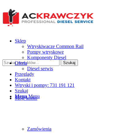
Sklep
Wtryskiwacze Common Rail
Pompy wtryskowe
Komponenty Diesel
Szukaj:
Oferta
Szukaj
Diesel serwis
Przeglądy
Kontakt
Wtryski i pompy: 731 191 121
Szukaj
Menu
Menu
Moje konto
Zamówienia