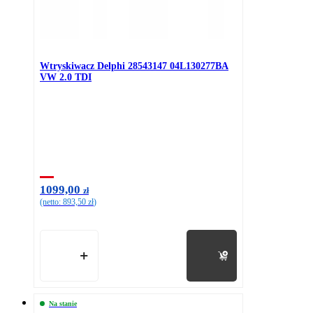
Wtryskiwacz Delphi 28543147 04L130277BA
VW 2.0 TDI
1099,00
zł
(netto:
893,50
zł
)
Do koszyka
Na stanie