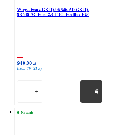
Wtryskiwacz GK2Q-9K546-AD GK2Q-
9K546-AC Ford 2.0 TDCi EcoBlue EU6
940,00
zł
(netto:
764,23
zł
)
Do koszyka
Na stanie