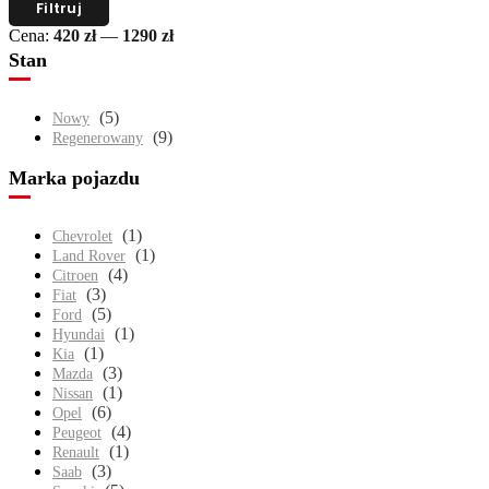
Filtruj
min
max
Cena:
420 zł
—
1290 zł
Stan
(5)
Nowy
(9)
Regenerowany
Marka pojazdu
(1)
Chevrolet
(1)
Land Rover
(4)
Citroen
(3)
Fiat
(5)
Ford
(1)
Hyundai
(1)
Kia
(3)
Mazda
(1)
Nissan
(6)
Opel
(4)
Peugeot
(1)
Renault
(3)
Saab