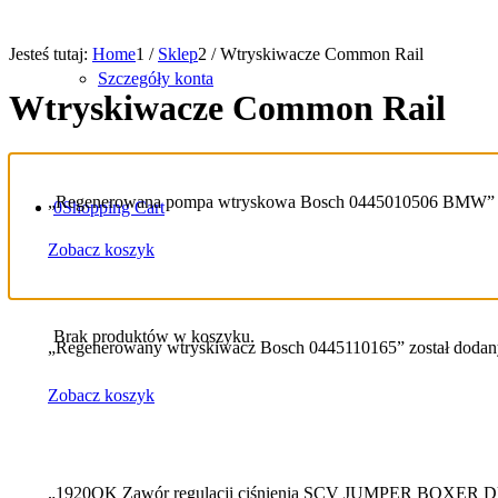
Jesteś tutaj:
Home
1
/
Sklep
2
/
Wtryskiwacze Common Rail
Szczegóły konta
Wtryskiwacze Common Rail
„Regenerowana pompa wtryskowa Bosch 0445010506 BMW” zo
0
Shopping Cart
Zobacz koszyk
Brak produktów w koszyku.
„Regenerowany wtryskiwacz Bosch 0445110165” został dodan
Zobacz koszyk
„1920QK Zawór regulacji ciśnienia SCV JUMPER BOXER 