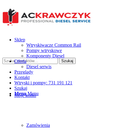
Sklep
Wtryskiwacze Common Rail
Pompy wtryskowe
Komponenty Diesel
Szukaj:
Oferta
Szukaj
Diesel serwis
Przeglądy
Kontakt
Wtryski i pompy: 731 191 121
Szukaj
Menu
Menu
Moje konto
Zamówienia