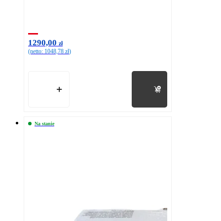
1290,00
zł
(netto:
1048,78
zł
)
Do koszyka
Na stanie