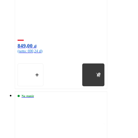
849,00
zł
(netto:
690,24
zł
)
Do koszyka
Na stanie