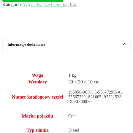
Kategoria:
Wtryskiwacze Common Rail
CDTI
55567729
Informacje dodatkowe
Waga
1 kg
Wymiary
30 × 20 × 10 cm
295050-0050, 5-5567729C-A,
Numer katalogowy części
55567729, 821005, 95521528,
DCRI300050
Marka pojazdu
Opel
Typ silnika
Diesel