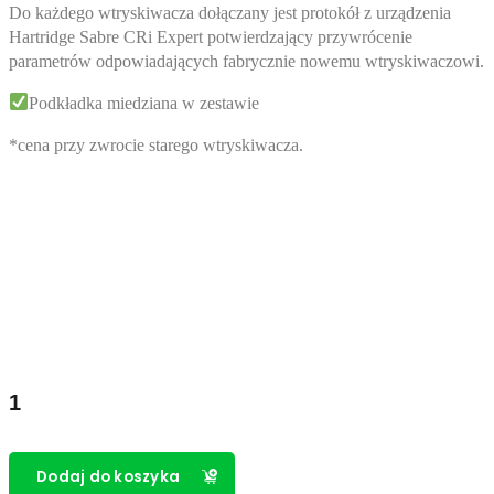
Do każdego wtryskiwacza dołączany jest protokół z urządzenia
Hartridge Sabre CRi Expert potwierdzający przywrócenie
parametrów odpowiadających fabrycznie nowemu wtryskiwaczowi.
Podkładka miedziana w zestawie
*cena przy zwrocie starego wtryskiwacza.
ilość
Regenerowany
wtryskiwacz
Denso
Opel
Dodaj do koszyka
1.7