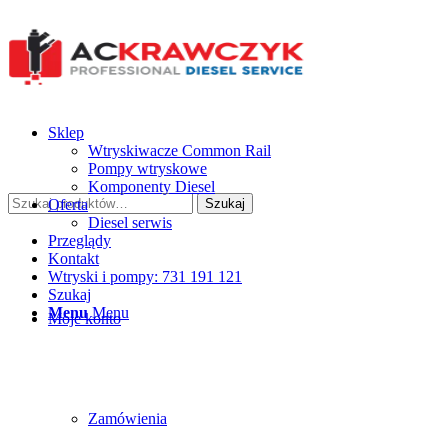
Sklep
Wtryskiwacze Common Rail
Pompy wtryskowe
Komponenty Diesel
Szukaj:
Oferta
Szukaj
Diesel serwis
Przeglądy
Kontakt
Wtryski i pompy: 731 191 121
Szukaj
Menu
Menu
Moje konto
Zamówienia