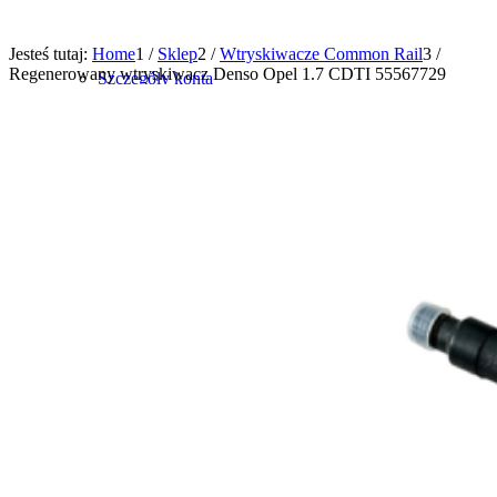
Jesteś tutaj:
Home
1
/
Sklep
2
/
Wtryskiwacze Common Rail
3
/
Regenerowany wtryskiwacz Denso Opel 1.7 CDTI 55567729
Szczegóły konta
0
Shopping Cart
Brak produktów w koszyku.