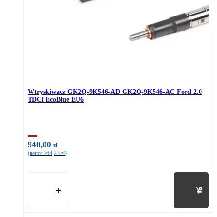
Wtryskiwacz GK2Q-9K546-AD GK2Q-9K546-AC Ford 2.0
TDCi EcoBlue EU6
940,00
zł
(netto:
764,23
zł
)
Do koszyka