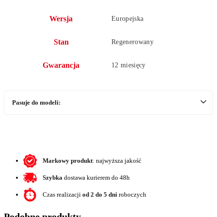
Wersja
Europejska
Stan
Regenerowany
Gwarancja
12 miesięcy
Pasuje do modeli:
Markowy produkt
: najwyższa jakość
Szybka
dostawa kurierem do 48h
Czas realizacji
od 2 do 5 dni
roboczych
Podobne produkty