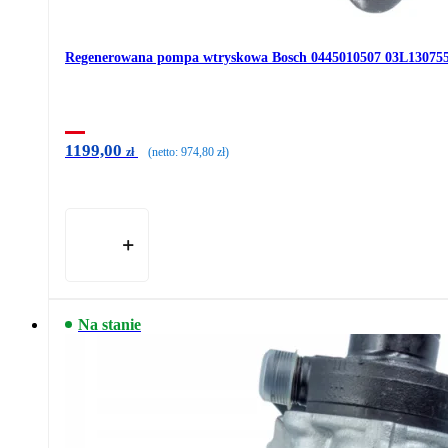
Regenerowana pompa wtryskowa Bosch 0445010507 03L13075
1199,00
zł
(netto:
974,80
zł
)
Na stanie