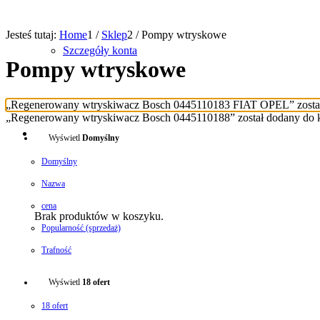
Jesteś tutaj:
Home
1
/
Sklep
2
/
Pompy wtryskowe
Szczegóły konta
Pompy wtryskowe
„Regenerowany wtryskiwacz Bosch 0445110183 FIAT OPEL” został
„Regenerowany wtryskiwacz Bosch 0445110188” został dodany do 
0
Shopping Cart
Wyświetl
Domyślny
Domyślny
Nazwa
cena
Brak produktów w koszyku.
Popularność (sprzedaż)
Trafność
Wyświetl
18 ofert
18 ofert