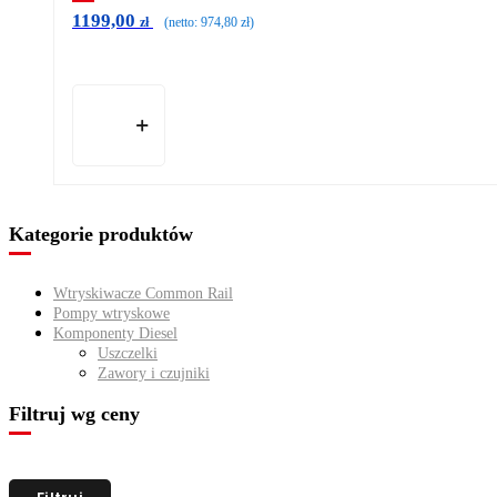
1199,00
zł
(netto:
974,80
zł
)
Kategorie produktów
Wtryskiwacze Common Rail
Pompy wtryskowe
Komponenty Diesel
Uszczelki
Zawory i czujniki
Filtruj wg ceny
Cena
Cena