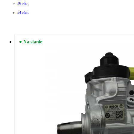
36 ofert
54 ofert
Na stanie