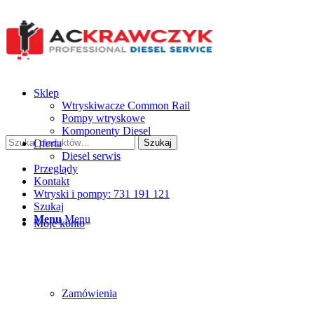
Sklep
Wtryskiwacze Common Rail
Pompy wtryskowe
Komponenty Diesel
Szukaj:
Oferta
Szukaj
Diesel serwis
Przeglądy
Kontakt
Wtryski i pompy: 731 191 121
Szukaj
Menu
Menu
Moje konto
Zamówienia