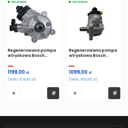
Na stanie
Na stanie
Regenerowana pompa
Regenerowana pompa
wtryskowa Bosch
wtryskowa Bosch
0445010507 03L130755
0445010506 BMW
1199,00
1099,00
zł
zł
(netto:
974,80
zł
)
(netto:
893,50
zł
)
 koszyka
Do koszyka