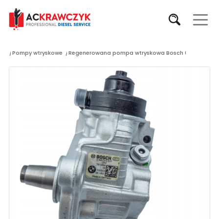
p
/
Pompy wtryskowe
/
Regenerowana pompa wtryskowa Bosch 0445010517 B