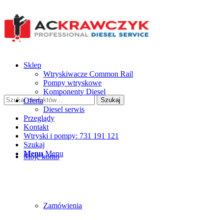
Sklep
Wtryskiwacze Common Rail
Pompy wtryskowe
Komponenty Diesel
Szukaj:
Oferta
Szukaj
Diesel serwis
Przeglądy
Kontakt
Wtryski i pompy: 731 191 121
Szukaj
Menu
Menu
Moje konto
Zamówienia