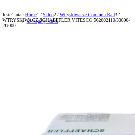
Jesteś tutaj:
Home
1
/
Sklep
2
/
Wtryskiwacze Common Rail
3
/
WTRYSKIWACZ SCHAEFFLER VITESCO 562002110/33800-
Szczegóły konta
2U000
0
Shopping Cart
Brak produktów w koszyku.