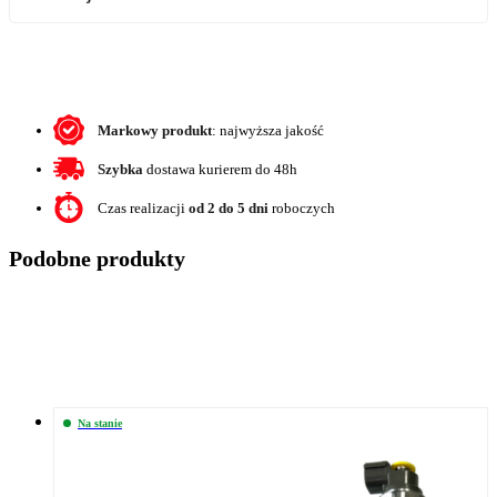
Markowy produkt
: najwyższa jakość
Szybka
dostawa kurierem do 48h
Czas realizacji
od 2 do 5 dni
roboczych
Podobne produkty
Na stanie