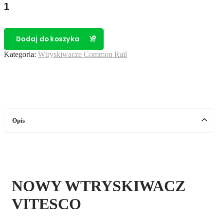
ilość
WTRYSKIWACZ
SCHAEFFLER
VITESCO
562002110/33800-
Dodaj do koszyka
2U000
Kategoria:
Wtryskiwacze Common Rail
Opis
NOWY WTRYSKIWACZ
VITESCO