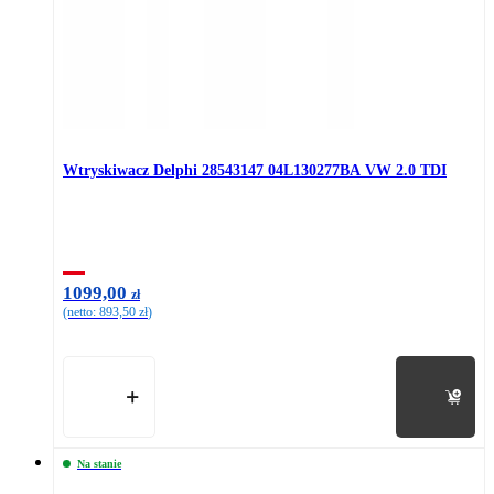
Wtryskiwacz Delphi 28543147 04L130277BA VW 2.0 TDI
1099,00
zł
(netto:
893,50
zł
)
Do koszyka
Na stanie