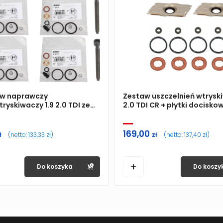
aw naprawczy
Zestaw uszczelnień wtrysk
yskiwaczy 1.9 2.0 TDI ze
2.0 TDI CR + płytki docisko
169,00
ł
(netto:
133,33
zł
)
zł
(netto:
137,40
zł
)
Do koszyka
Do koszy