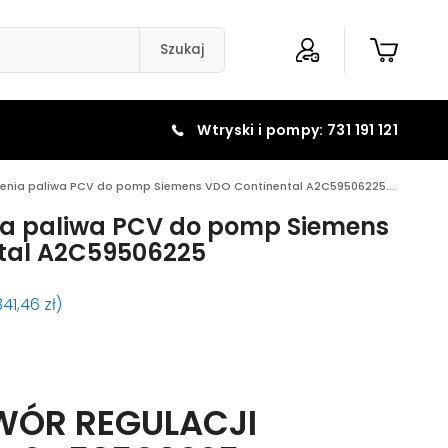
Szukaj
Wtryski i pompy: 731 191 121
ienia paliwa PCV do pomp Siemens VDO Continental A2C59506225...
nia paliwa PCV do pomp Siemens
tal A2C59506225
341,46
zł
)
ÓR REGULACJI