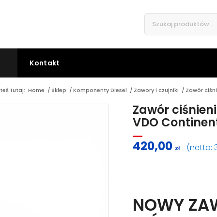
Kontakt
teś tutaj:
Home
/
Sklep
/
Komponenty Diesel
/
Zawory i czujniki
/
Zawór ciśn
Zawór ciśnie
VDO Continen
420,00
(netto:
zł
NOWY ZAW