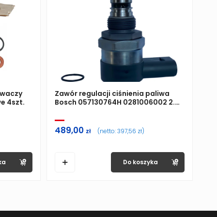
iwaczy
Zawór regulacji ciśnienia paliwa
we 4szt.
Bosch 057130764H 0281006002 2.0
TDI
489,00
zł
(netto:
397,56
zł
)
ka
Do koszyka