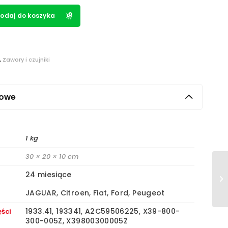
odaj do koszyka
,
Zawory i czujniki
kowe
1 kg
30 × 20 × 10 cm
24 miesiące
JAGUAR, Citroen, Fiat, Ford, Peugeot
1933.41, 193341, A2C59506225, X39-800-
ści
300-005Z, X39800300005Z