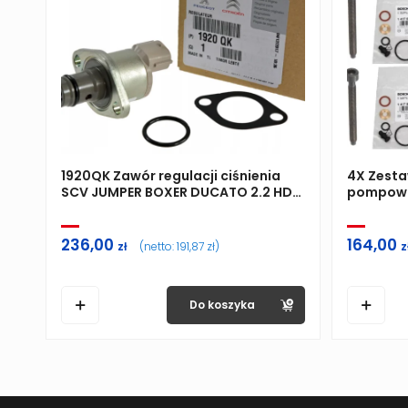
1920QK Zawór regulacji ciśnienia
4X Zest
SCV JUMPER BOXER DUCATO 2.2 HDI
pompowtr
ORYGINAŁ PSA
śrubami
236,00
164,00
zł
(netto:
191,87
zł
)
z
Do koszyka