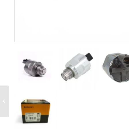
Zestaw uszczelnień
wtryskiwaczy 2.0 TDI
CR + śruby