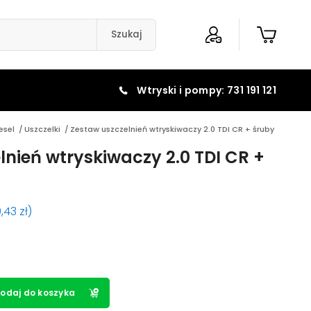
Szukaj
Wtryski i pompy: 731 191 121
esel
/
Uszczelki
/
Zestaw uszczelnień wtryskiwaczy 2.0 TDI CR + śruby
lnień wtryskiwaczy 2.0 TDI CR +
9,43
zł
)
odaj do koszyka