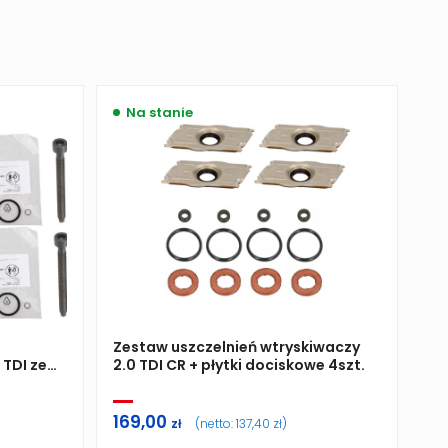
Na stanie
Zestaw uszczelnień wtryskiwaczy
 TDI ze
2.0 TDI CR + płytki dociskowe 4szt.
169,00
zł
(netto:
137,40
zł
)