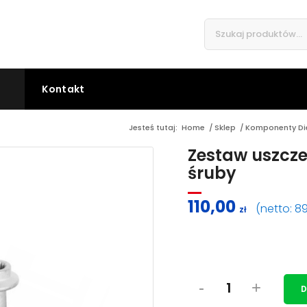
Kontakt
Jesteś tutaj:
Home
/
Sklep
/
Komponenty Di
Zestaw uszcze
śruby
110,00
(netto:
8
zł
D