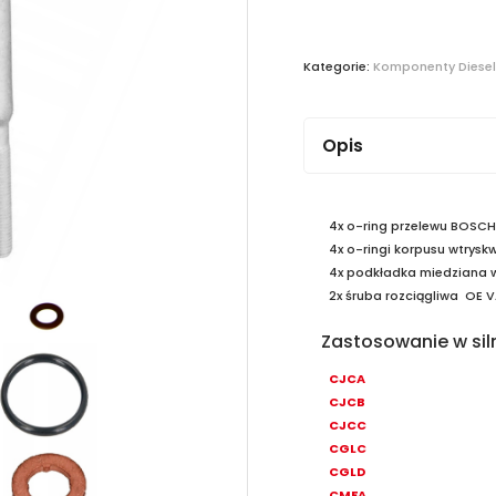
Kategorie:
Komponenty Diesel
Opis
4x o-ring przelewu BOSC
4x o-ringi korpusu wtrys
4x podkładka miedziana 
2x śruba rozciągliwa OE
Zastosowanie w sil
CJCA
CJCB
CJCC
CGLC
CGLD
CMFA