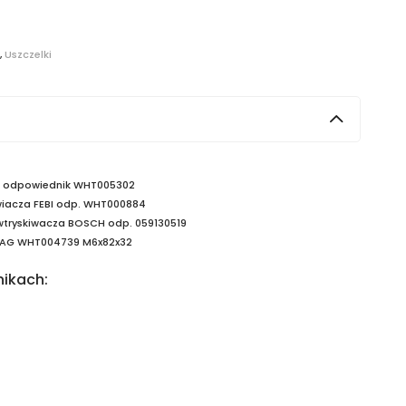
,
Uszczelki
H odpowiednik WHT005302
kwiacza FEBI odp. WHT000884
wtryskiwacza BOSCH odp. 059130519
 VAG WHT004739 M6x82x32
nikach: