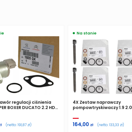
ie
Na stanie
awór regulacji ciśnienia
4X Zestaw naprawczy
ER BOXER DUCATO 2.2 HDI
pompowtryskiwaczy 1.9 2.0
Ł PSA
śrubami
164,00
zł
(netto:
191,87
zł
)
zł
(netto:
133,33
zł
)