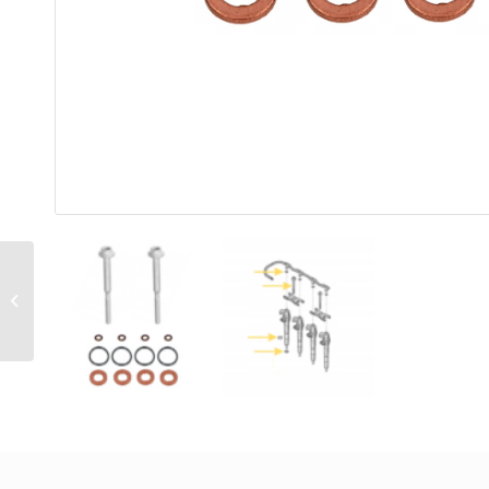
Regenerowany
wtryskiwacz Bosch
0445110183 FIAT
OPEL