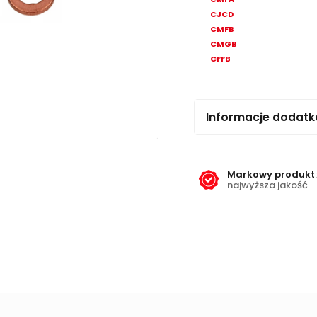
CJCD
CMFB
CMGB
CFFB
Informacje dodat
Markowy produkt
:
najwyższa jakość