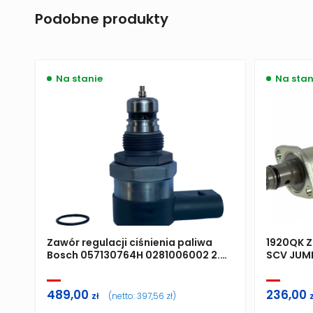
Podobne produkty
Na stanie
Na stan
Zawór regulacji ciśnienia paliwa
1920QK Z
Bosch 057130764H 0281006002 2.0
SCV JUMP
TDI
ORYGINA
489,00
236,00
zł
(netto:
397,56
zł
)