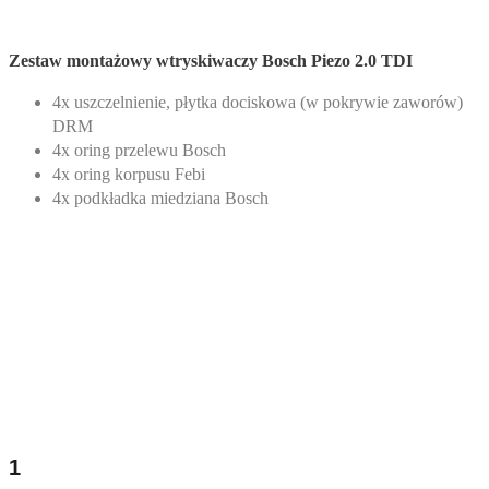
Zestaw montażowy wtryskiwaczy Bosch Piezo 2.0 TDI
4x uszczelnienie, płytka dociskowa (w pokrywie zaworów)
DRM
4x oring przelewu Bosch
4x oring korpusu Febi
4x podkładka miedziana Bosch
ilość
Zestaw