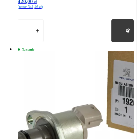
420,00
zł
(netto:
341,46
zł
)
Do koszyka
Na stanie