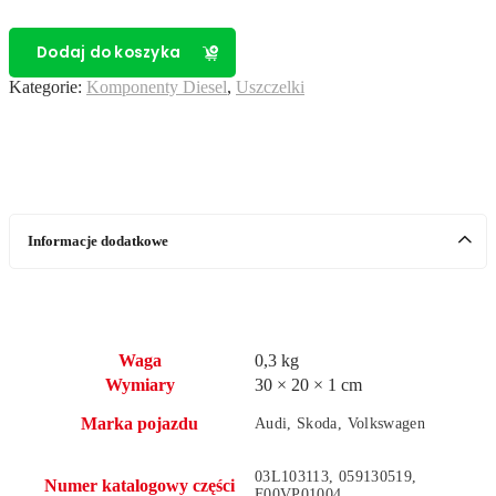
uszczelnień
wtryskiwaczy
2.0
Dodaj do koszyka
TDI
Kategorie:
Komponenty Diesel
,
Uszczelki
CR
+
płytki
dociskowe
4szt.
Informacje dodatkowe
Waga
0,3 kg
Wymiary
30 × 20 × 1 cm
Marka pojazdu
Audi, Skoda, Volkswagen
03L103113, 059130519,
Numer katalogowy części
F00VP01004