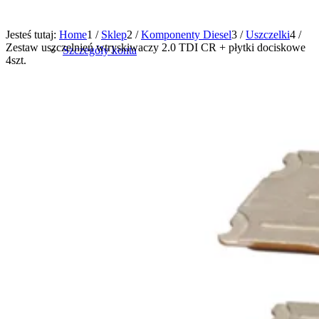
Jesteś tutaj:
Home
1
/
Sklep
2
/
Komponenty Diesel
3
/
Uszczelki
4
/
Zestaw uszczelnień wtryskiwaczy 2.0 TDI CR + płytki dociskowe
Szczegóły konta
4szt.
0
Shopping Cart
Brak produktów w koszyku.