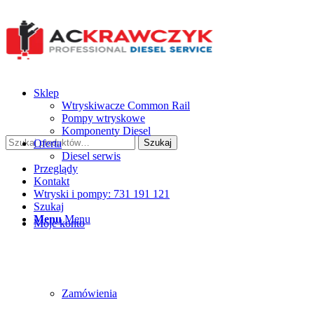
Sklep
Wtryskiwacze Common Rail
Pompy wtryskowe
Komponenty Diesel
Szukaj:
Oferta
Szukaj
Diesel serwis
Przeglądy
Kontakt
Wtryski i pompy: 731 191 121
Szukaj
Menu
Menu
Moje konto
Zamówienia