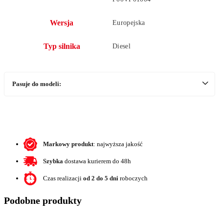
Wersja
Europejska
Typ silnika
Diesel
Pasuje do modeli:
Markowy produkt
: najwyższa jakość
Szybka
dostawa kurierem do 48h
Czas realizacji
od 2 do 5 dni
roboczych
Podobne produkty