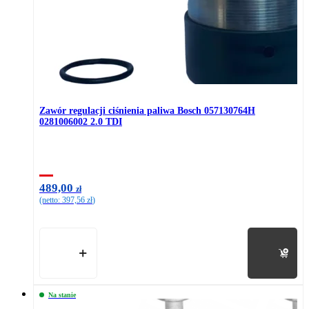
Zawór regulacji ciśnienia paliwa Bosch 057130764H
0281006002 2.0 TDI
489,00
zł
(netto:
397,56
zł
)
Do koszyka
Na stanie