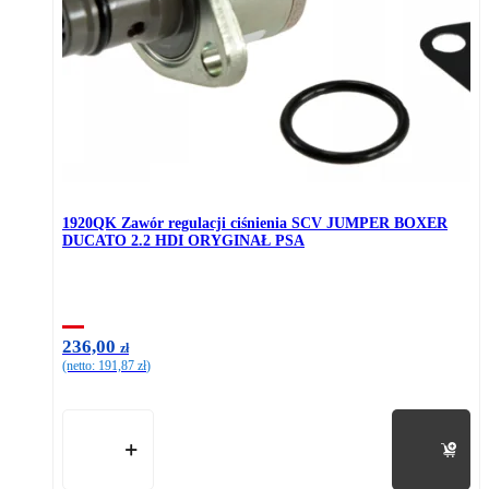
1920QK Zawór regulacji ciśnienia SCV JUMPER BOXER
DUCATO 2.2 HDI ORYGINAŁ PSA
236,00
zł
(netto:
191,87
zł
)
Do koszyka