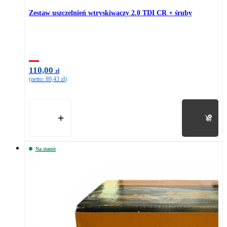
Zestaw uszczelnień wtryskiwaczy 2.0 TDI CR + śruby
110,00
zł
(netto:
89,43
zł
)
Do koszyka
Na stanie